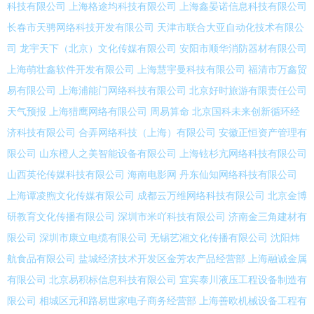
科技有限公司
上海格途均科技有限公司
上海鑫晏诺信息科技有限公司
长春市天骋网络科技开发有限公司
天津市联合大亚自动化技术有限公
司
龙宇天下（北京）文化传媒有限公司
安阳市顺华消防器材有限公司
上海萌壮鑫软件开发有限公司
上海慧宇曼科技有限公司
福清市万鑫贸
易有限公司
上海浦能门网络科技有限公司
北京好时旅游有限责任公司
天气预报
上海猎鹰网络有限公司
周易算命
北京国科未来创新循环经
济科技有限公司
合弄网络科技（上海）有限公司
安徽正恒资产管理有
限公司
山东橙人之美智能设备有限公司
上海铉杉亢网络科技有限公司
山西英伦传媒科技有限公司
海南电影网
丹东仙知网络科技有限公司
上海谭凌煦文化传媒有限公司
成都云万维网络科技有限公司
北京金博
研教育文化传播有限公司
深圳市米吖科技有限公司
济南金三角建材有
限公司
深圳市康立电缆有限公司
无锡艺湘文化传播有限公司
沈阳炜
航食品有限公司
盐城经济技术开发区金芳农产品经营部
上海融诚金属
有限公司
北京易积标信息科技有限公司
宜宾泰川液压工程设备制造有
限公司
相城区元和路易世家电子商务经营部
上海善欧机械设备工程有