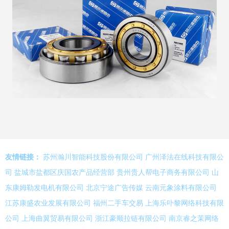
友情链接：
苏州瀚川智能科技股份有限公司
广州泽法在线科技有限公
司
盐城市盐都区庆国农产品经营部
贵州贵人帮电子商务有限公司
山
东康姆勒发电机有限公司
北京宁途广告传媒
云南元象涂料有限公司
江苏康盛农业发展有限公司
福州二手车交易
上海乐卟黎网络科技有限
公司
上海曲翼贸易有限公司
浙江豪顺拉链有限公司
南京睿之茉网络